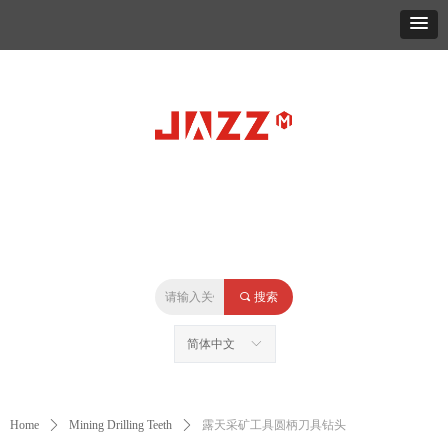
家
关于
产品
新闻
案例
视频
服务
联系人
끠
搜索
简体中文
ꀅ
Home
ꄲ
Mining Drilling Teeth
ꄲ
露天采矿工具圆柄刀具钻头