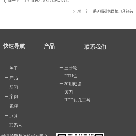
前一个：
采矿掘进机圆柄刀具钻头U95
ꄴ
后一个：
采矿掘进机圆柄刀具钻头
ꄲ
快速导航
产品
联系我们
ꄵ
三牙轮
ꄵ
关于
ꄵ
DTH位
ꄵ
产品
ꄵ
矿用截齿
ꄵ
新闻
ꄵ
滚刀
ꄵ
案例
ꄵ
HDD钻孔工具
ꄵ
视频
ꄵ
服务
ꄵ
联系人