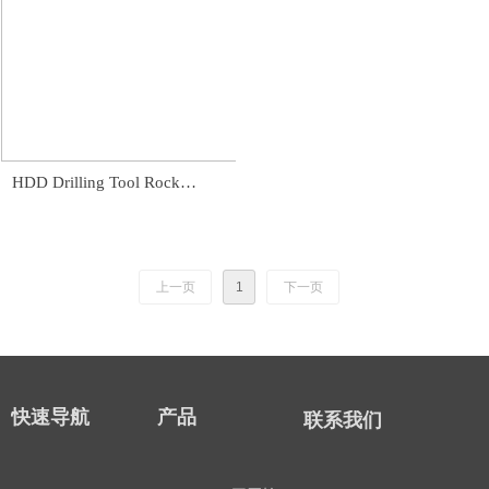
HDD Drilling Tool Rock
Reamer Hole Opener
Directional Drilling Blade
Stabilizer Opener
上一页
1
下一页
快速导航
产品
联系我们