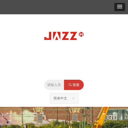
家
关于
产品
新闻
案例
视频
服务
联系人
끠
搜索
简体中文
ꀅ