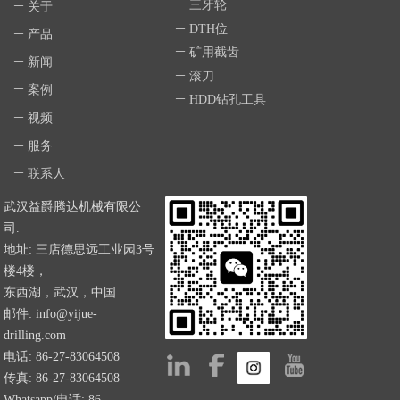
ꄵ
三牙轮
ꄵ
关于
ꄵ
DTH位
ꄵ
产品
ꄵ
矿用截齿
ꄵ
新闻
ꄵ
滚刀
ꄵ
案例
ꄵ
HDD钻孔工具
ꄵ
视频
ꄵ
服务
ꄵ
联系人
武汉益爵腾达机械有限公
司.
地址: 三店德思远工业园3号
楼4楼，
东西湖，武汉，中国
邮件: info@yijue-
drilling.com
电话: 86-27-83064508
传真: 86-27-83064508
Whatsapp/电话: 86-